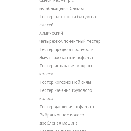
Смеси Реометр с
изгибающейся балкой
Тестер плотности битумных
смесей
Химический
четырехкомпонентный тестер
Тестер предела прочности
Эмульгированный асфальт
Тестер истирания мокрого
колеса
Тестер когезионной силы
Тестер качения грузового
колеса
Тестер давления асфальта
Вибрационное колесо
дробленая машина