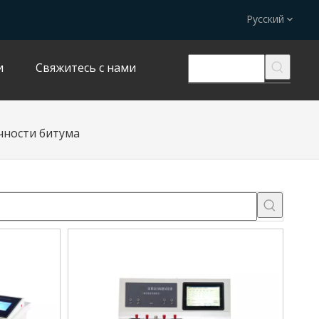
Pусский
и
Свяжитесь с нами
чности битума