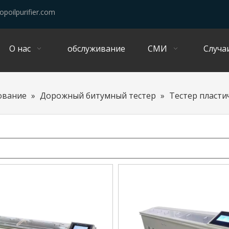
opoilpurifier.com
О нас
обслуживание
СМИ
Случа
ование
»
Дорожный битумный тестер
»
Тестер пласти