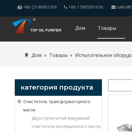
+86-23-88901306
+86-13983391036
sales@t



Дом
Товары
Дом
»
Товары
»
Испытательное оборуд
категория продукта
Очиститель трансформаторного
масла
Двухступенчатый вакуумный
очиститель изоляционного масла