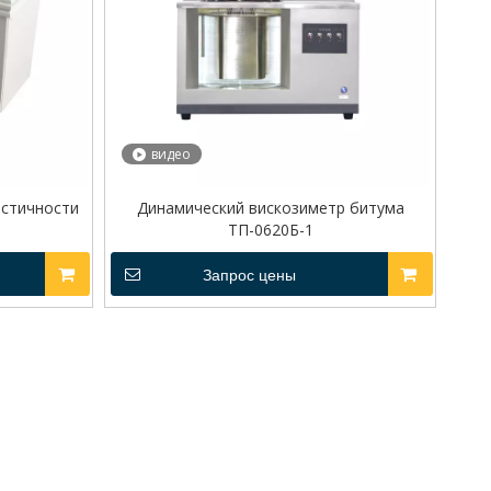
видео
астичности
Динамический вискозиметр битума
ТП-0620Б-1
Запрос цены